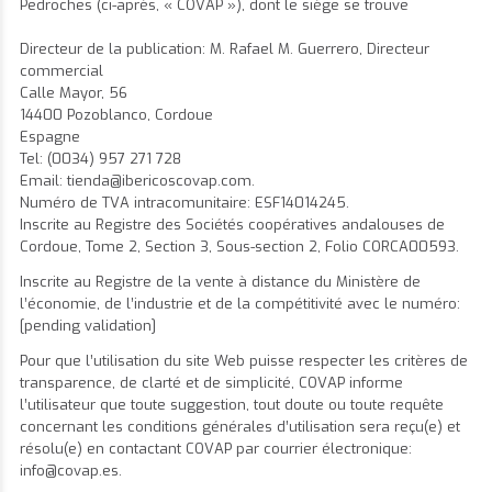
Pedroches (ci-après, « COVAP »), dont le siège se trouve
Directeur de la publication: M. Rafael M. Guerrero, Directeur
commercial
Calle Mayor, 56
14400 Pozoblanco, Cordoue
Espagne
Tel: (0034) 957 271 728
Email: tienda@ibericoscovap.com.
Numéro de TVA intracomunitaire: ESF14014245.
Inscrite au Registre des Sociétés coopératives andalouses de
Cordoue, Tome 2, Section 3, Sous-section 2, Folio CORCA00593.
Inscrite au Registre de la vente à distance du Ministère de
l’économie, de l’industrie et de la compétitivité avec le numéro:
[pending validation]
Pour que l’utilisation du site Web puisse respecter les critères de
transparence, de clarté et de simplicité, COVAP informe
l’utilisateur que toute suggestion, tout doute ou toute requête
concernant les conditions générales d’utilisation sera reçu(e) et
résolu(e) en contactant COVAP par courrier électronique:
info@covap.es
.