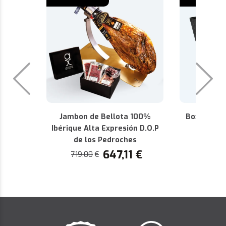
Jambon de Bellota 100%
Box Premiu
Ibérique Alta Expresión D.O.P
D.O.P 
de los Pedroches
440,36
647,11
€
719,00
€