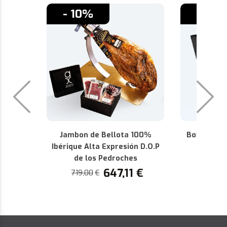
- 10%
- 10%
Jambon de Bellota 100%
Box Premiu
Ibérique Alta Expresión D.O.P
D.O.P 
de los Pedroches
440,36
647,11
€
719,00
€