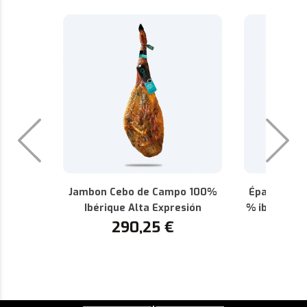
Jambon Cebo de Campo 100%
Épaule de 
Ibérique Alta Expresión
% ibérique 
290,25
€
AOP de 
1