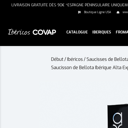
LIVRAISON GRATUITE DÈS 90€ *ESPAGNE PÉNINSULAIRE UNIQUE
Boutique Ligne USA
www.
CATALOGUE
IBERIQUES
FROM
Début
/
Ibéricos
/
Saucisses de Bellot
Saucisson de Bellota Ibérique Alta Ex