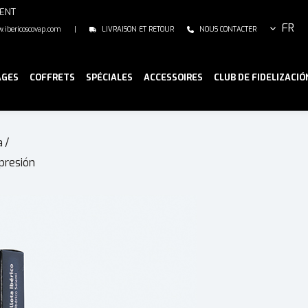
MENT
FR
ibericoscovap.com
|
LIVRAISON ET RETOUR
NOUS CONTACTER
AGES
COFFRETS
SPÉCIALES
ACCESSOIRES
CLUB DE FIDELIZACIÓ
a
/
presión