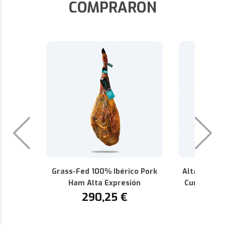
COMPRARON
Grass-Fed 100% Ibérico Pork
Alta Expres
Ham Alta Expresión
Cured 100%
290,25
€
P.D.O.
1