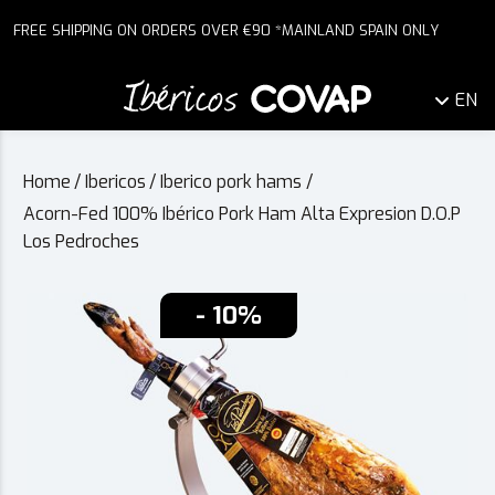
FREE SHIPPING ON ORDERS OVER €90 *MAINLAND SPAIN ONLY
EN
Home
/
Ibericos
/
Iberico pork hams
/
Acorn-Fed 100% Ibérico Pork Ham Alta Expresion D.O.P
Los Pedroches
- 10%