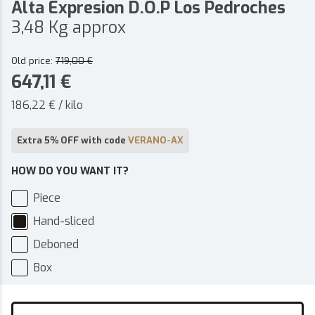
Alta Expresion D.O.P Los Pedroches
3,48 Kg approx
Old price:
719,00
€
647,11
€
186,22 € / kilo
Extra 5% OFF with code
VERANO-AX
HOW DO YOU WANT IT?
Piece
Hand-sliced
Deboned
Box