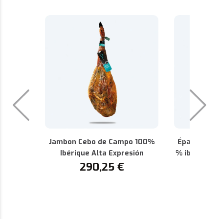
Jambon Cebo de Campo 100%
Épaule de 
Ibérique Alta Expresión
% ibérique 
290,25
€
AOP de 
1