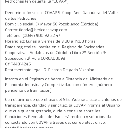
Pedroches (en delante, la "COVAP"):
Denominación social: COVAP S. Coop. And. Ganadera del Valle
de los Pedroches
Domicilio social: C/ Mayor 56 Pozoblanco (Córdoba)
Correo:
tienda@ibericoscovap.com
Teléfono:
(0034) 900 92 22 47
Horario att: Lunes a viernes de 8:00 a 14:00 horas
Datos registrales: Inscrita en el Registro de Sociedades
Cooperativas Andaluzas de Córdoba Libro 2º, Sección 3ª,
Subsección 2ª Hoja CORCA00593
Cif F-14014245
Representante legal: D. Ricardo Delgado Vizcaíno
Inscrita en el Registro de Venta a Distancia del Ministerio de
Economía, Industria y Competitividad con número: [número
pendiente de tramitación]
Con el ánimo de que el uso del Sitio Web se ajuste a criterios de
transparencia, claridad y sencillez, la COVAP informa al Usuario
que cualquier sugerencia, duda o consulta sobre las
Condiciones Generales de Uso será recibida y solucionada
contactando con COVAP a través del correo electrónico: