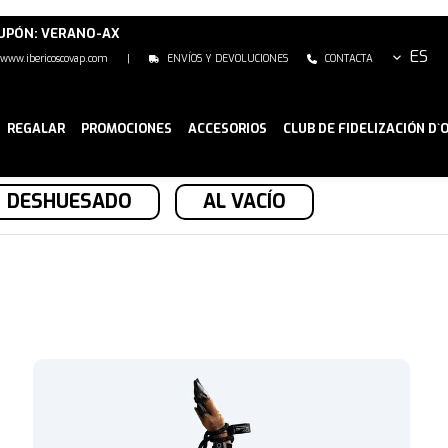
CUPÓN: VERANO-AX
ES
www.ibericoscovap.com
|
ENVÍOS Y DEVOLUCIONES
CONTACTA
REGALAR
PROMOCIONES
ACCESORIOS
CLUB DE FIDELIZACIÓN D`
DESHUESADO
AL VACÍO