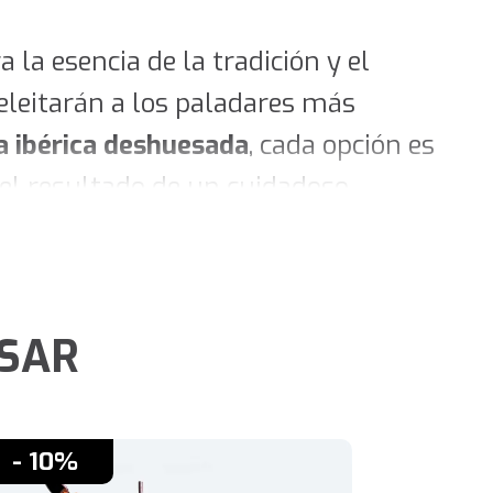
 la esencia de la tradición y el
leitarán a los paladares más
a ibérica deshuesada
, cada opción es
el resultado de un cuidadoso
que refleja la rica herencia
ESAR
ta. Proveniente de cerdos 100%
 una textura suave que se deshace en
- 10%
- 10%
aleta de bellota 100% ibérica
es la