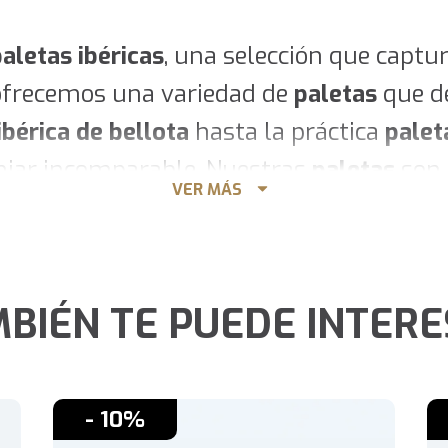
aletas ibéricas
, una selección que captura
 ofrecemos una variedad de
paletas
que de
ibérica de bellota
hasta la práctica
palet
anjar incomparable. Nuestras
paletas
son 
VER MÁS
antizando un producto de calidad superior 
ches.
 lujo para los sentidos
BIÉN TE PUEDE INTER
xima expresión en el mundo de las pale
sta paleta ofrece un sabor inigualable y
- 10%
scan una experiencia culinaria única, la
p