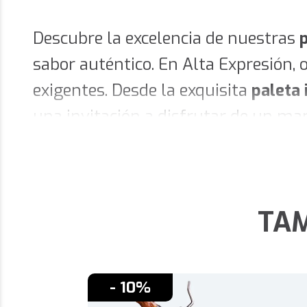
Descubre la excelencia de nuestras
p
sabor auténtico. En Alta Expresión,
exigentes. Desde la exquisita
paleta 
una invitación a disfrutar de un m
proceso de selección y curación, gar
gastronómica del Valle de los Pedro
Paleta Ibérica de Bellota: Un
TAM
La
paleta ibérica de bellota
es la má
ibéricos alimentados con bellotas, e
- 10%
el paladar. Perfecta para quienes bu