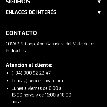
Tu Tienda Online para comprar
SÍGUENOS
Jamón Ibérico
ENLACES DE INTERÉS
En Tienda Ibéricos COVAP, llevamos la
calidad del jamón ibérico directamente a
CONTACTO
tu mesa. Compra jamón ibérico online y
COVAP. S. Coop. And. Ganadera del Valle de los
recíbelo en tu casa en 24-48 horas.
Pedroches
Nuestros jamones ibéricos son el regalo
perfecto para los amantes de la
Atención al cliente:
gastronomía española.
(+34) 900 92 22 47
tienda@ibericoscovap.com
Lunes a viernes de 8:00 a
15:00 horas y de 16:00 a 18:00
horas