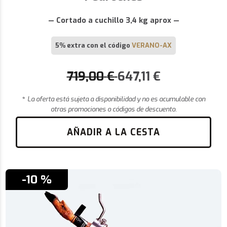
— Cortado a cuchillo 3,4 kg aprox —
5% extra con el código
VERANO-AX
719,00
€
647,11
€
*
La oferta está sujeta a disponibilidad y no es acumulable con
otras promociones o códigos de descuento.
AÑADIR A LA CESTA
-10 %