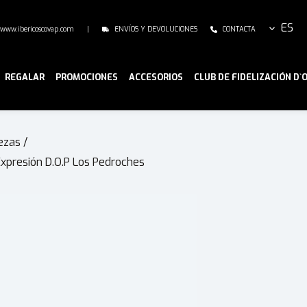
ES
www.ibericoscovap.com
|
ENVÍOS Y DEVOLUCIONES
CONTACTA
REGALAR
PROMOCIONES
ACCESORIOS
CLUB DE FIDELIZACIÓN D`
ezas
/
Expresión D.O.P Los Pedroches