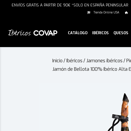
ENVÍOS GRATIS A PARTIR DE 90€ *SOLO EN ESPAÑA PENINSULAR
Tienda Online USA
CATÁLOGO
IBÉRICOS
QUESOS
Inicio
/
Ibéricos
/
Jamones ibéricos
/
Pi
Jamón de Bellota 100% Ibérico Alta 