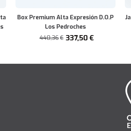
ta
Box Premium Alta Expresión D.O.P
J
es
Los Pedroches
337,50
€
440,36
€