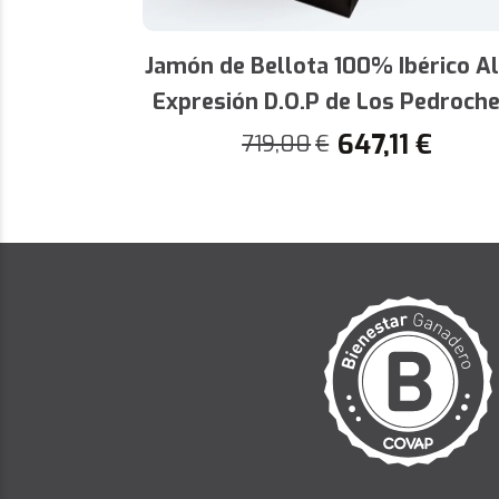
Jamón de Bellota 100% Ibérico Al
Expresión D.O.P de Los Pedroch
647,11
€
719,00
€