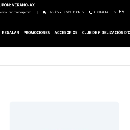
CUPÓN: VERANO-AX
ES
www.ibericoscovap.com
|
ENVÍOS Y DEVOLUCIONES
CONTACTA
REGALAR
PROMOCIONES
ACCESORIOS
CLUB DE FIDELIZACIÓN D`