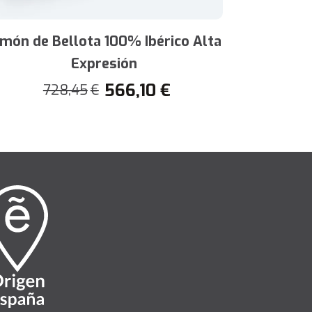
amón de Bellota 100% Ibérico Alta
Box P
Expresión
4
566,10
€
728,45
€