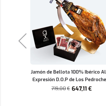
Jamón de Bellota 100% Ibérico Al
Expresión D.O.P de Los Pedroch
647,11
€
719,00
€