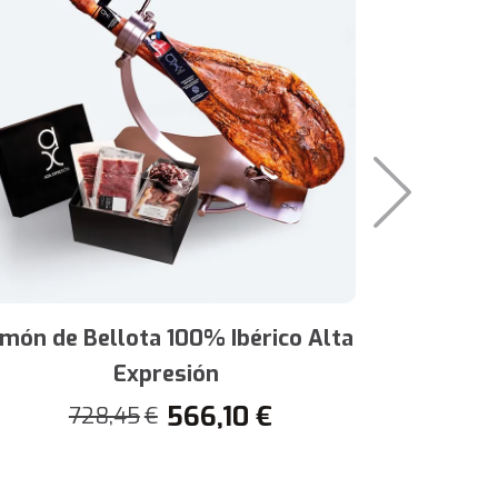
amón de Bellota 100% Ibérico Alta
Box P
Expresión
4
566,10
€
728,45
€