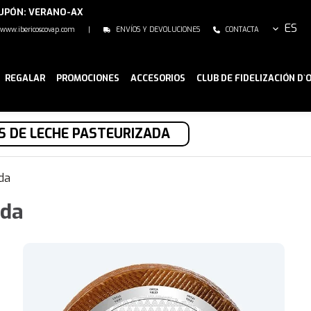
CUPÓN: VERANO-AX
ES
www.ibericoscovap.com
|
ENVÍOS Y DEVOLUCIONES
CONTACTA
REGALAR
PROMOCIONES
ACCESORIOS
CLUB DE FIDELIZACIÓN D`
 DE LECHE PASTEURIZADA
da
uda