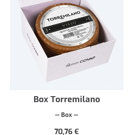
Box Torremilano
— Box —
70,76
€