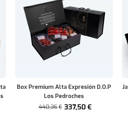
ta
Box Premium Alta Expresión D.O.P
J
es
Los Pedroches
337,50
€
440,36
€