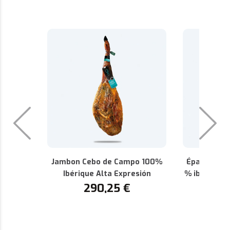
Jambon Cebo de Campo 100%
Épaule de 
Ibérique Alta Expresión
% ibérique 
290,25
€
AOP de 
1