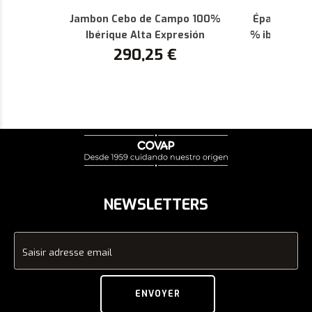
Jambon Cebo de Campo 100%
Épaule de 
Ibérique Alta Expresión
% ibérique 
290,25
€
AOP de 
1
NEWSLETTERS
Saisir adresse email
ENVOYER