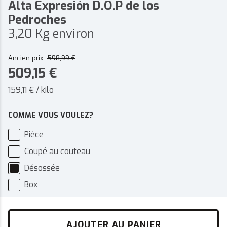
Alta Expresión D.O.P de los
Pedroches
3,20 Kg environ
Ancien prix:
598,99
€
509,15
€
159,11 € / kilo
COMME VOUS VOULEZ?
Pièce
Coupé au couteau
Désossée
Box
AJOUTER AU PANIER