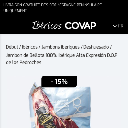
LIVRAISON GRATUITE DÈS 90€ *ESPAGNE PÉNINSULAIRE
UNIQUEMENT
FR
Début
/
Ibéricos
/
Jambons iberiques
/
Deshuesado
/
Jambon de Bellota 100% Ibérique Alta Expresión D.O.P
de los Pedroches
- 15%