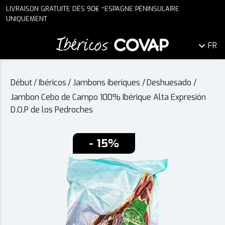
LIVRAISON GRATUITE DÈS 90€ *ESPAGNE PÉNINSULAIRE
UNIQUEMENT
FR
Début
/
Ibéricos
/
Jambons iberiques
/
Deshuesado
/
Jambon Cebo de Campo 100% Ibérique Alta Expresión
D.O.P de los Pedroches
- 15%