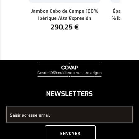
Jambon Cebo de Campo 100%
Épaule de 
Ibérique Alta Expresión
% ibérique 
290,25
€
AOP de 
1
NEWSLETTERS
Saisir adresse email
ENVOYER