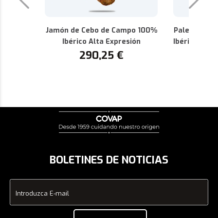
Jamón de Cebo de Campo 100%
Paleta de C
Ibérico Alta Expresión
Ibérica Alta
290,25
€
P
1
BOLETINES DE NOTICIAS
Introduzca E-mail