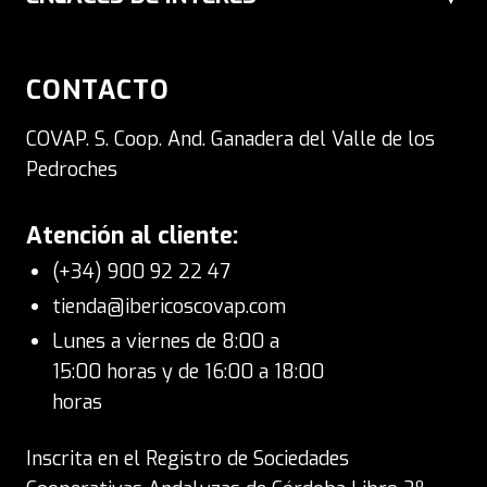
puede faltar en tu mesa. En COVAP
nos especializamos en ofrecer esta
CONTACTO
pieza de alta gama, así como el
Jamón
COVAP. S. Coop. And. Ganadera del Valle de los
de Cebo de Campo 100% Ibérico
Pedroches
envasado al vacío
, asegurando en
Atención al cliente:
ambas opciones una conservación
(+34) 900 92 22 47
óptima que mantiene intactas todas
tienda@ibericoscovap.com
sus propiedades. Asimismo, para
Lunes a viernes de 8:00 a
quienes buscan la máxima practicidad
15:00 horas y de 16:00 a 18:00
horas
y un corte limpio en casa,
incorporamos la alternativa de
jamón
Inscrita en el Registro de Sociedades