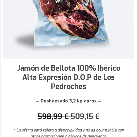
Jamón de Bellota 100% Ibérico
Alta Expresión D.O.P de Los
Pedroches
— Deshuesado 3,2 kg aprox —
598,99
€
509,15
€
*
La oferta está sujeta a disponibilidad y no es acumulable con
otras promociones o códigos de descuento.