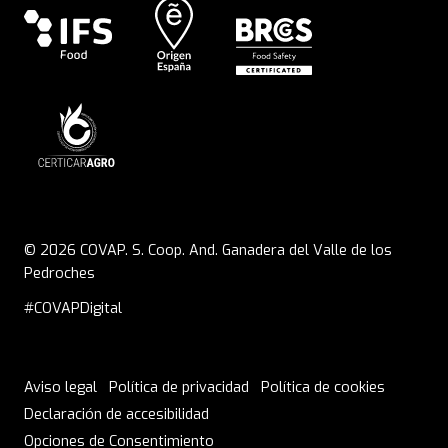
envasado al vacío
Para disfrutar al máximo del jamón
100% ibérico envasado al vacío de Alta
Expresión, es importante seguir
algunas recomendaciones que
aseguren su sabor y textura óptimos:
© 2026 COVAP. S. Coop. And. Ganadera del Valle de los
Pedroches
1.
Temperatura de conservación
:
#COVAPDigital
Mantén el jamón en un lugar fresco y
seco, preferiblemente en el
Aviso legal
Política de privacidad
Política de cookies
refrigerador, a una temperatura entre
Declaración de accesibilidad
4°C y 10°C.
Opciones de Consentimiento