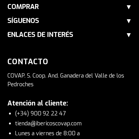
y un aroma inconfundible desde el
COMPRAR
primer corte.
SÍGUENOS
Textura fundente:
La infiltración de
ENLACES DE INTERÉS
su grasa noble le otorga un aspecto
marmoleado y un brillo único al
CONTACTO
corte. Su carne es tan suave y
jugosa que se funde en la boca de
COVAP. S. Coop. And. Ganadera del Valle de los
Pedroches
forma inmediata.
Color intenso y curación:
Cada
Atención al cliente:
loncha luce un rojo intenso y vivo,
(+34) 900 92 22 47
tienda@ibericoscovap.com
resultado de un proceso de
Lunes a viernes de 8:00 a
maduración largo y cuidadoso en