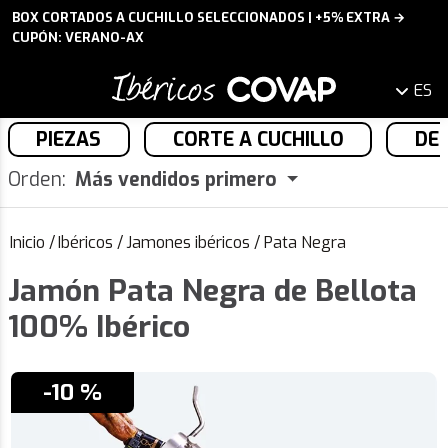
BOX CORTADOS A CUCHILLO SELECCIONADOS | +5% EXTRA →
CUPÓN: VERANO-AX
ES
PIEZAS
CORTE A CUCHILLO
DE
Orden:
Más vendidos primero
Inicio
/
Ibéricos
/
Jamones ibéricos
/
Pata Negra
Jamón Pata Negra de Bellota
100% Ibérico
-10 %