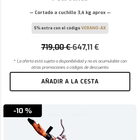
— Cortado a cuchillo 3,4 kg aprox —
5% extra con el código
VERANO-AX
719,00
€
647,11
€
*
La oferta está sujeta a disponibilidad y no es acumulable con
otras promociones o códigos de descuento.
AÑADIR A LA CESTA
-10 %