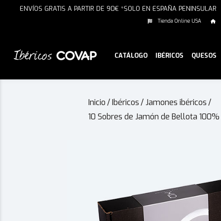
ENVÍOS GRATIS A PARTIR DE 90€ *SOLO EN ESPAÑA PENINSULAR
Tienda Online USA
CATÁLOGO
IBÉRICOS
QUESOS
Inicio
/
Ibéricos
/
Jamones ibéricos
/
10 Sobres de Jamón de Bellota 100% I