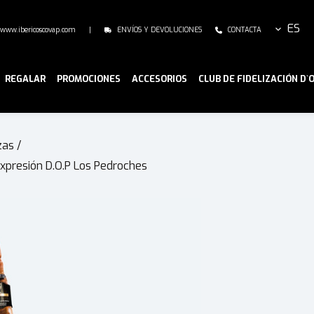
ES
www.ibericoscovap.com
|
ENVÍOS Y DEVOLUCIONES
CONTACTA
REGALAR
PROMOCIONES
ACCESORIOS
CLUB DE FIDELIZACIÓN D`
zas
/
Expresión D.O.P Los Pedroches