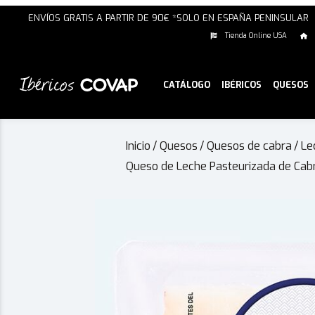
ENVÍOS GRATIS A PARTIR DE 90€ *SOLO EN ESPAÑA PENINSULAR
Tienda Online USA
CATÁLOGO
IBÉRICOS
QUESOS
Inicio
/
Quesos
/
Quesos de cabra
/
Le
Queso de Leche Pasteurizada de Cab