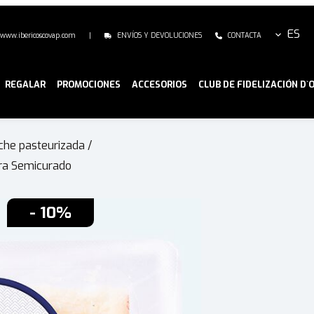
ES
www.ibericoscovap.com
|
ENVÍOS Y DEVOLUCIONES
CONTACTA
REGALAR
PROMOCIONES
ACCESORIOS
CLUB DE FIDELIZACIÓN D`
che pasteurizada
/
ra Semicurado
- 10%