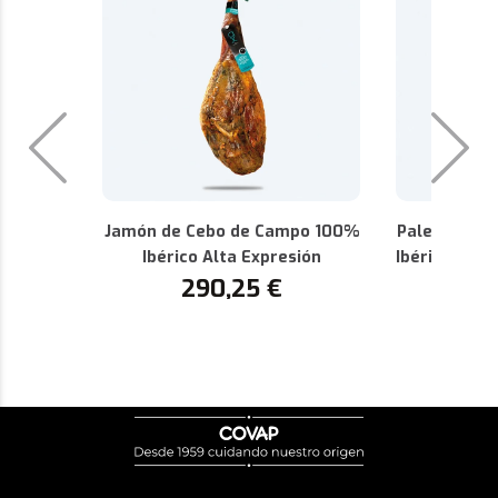
Jamón de Cebo de Campo 100%
Paleta de C
Ibérico Alta Expresión
Ibérica Alta
290,25
€
P
1