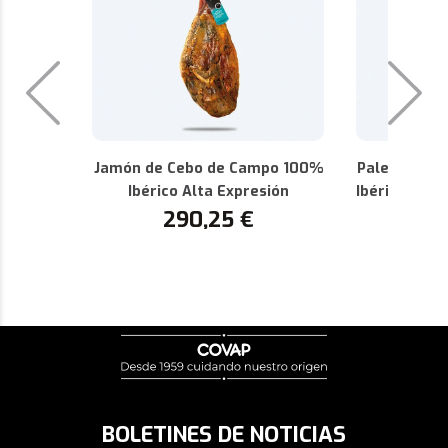
Jamón de Cebo de Campo 100%
Paleta de C
Ibérico Alta Expresión
Ibérica Alta
290,25
€
P
1
BOLETINES DE NOTICIAS