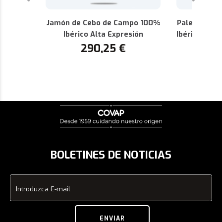
Jamón de Cebo de Campo 100%
Paleta de C
Ibérico Alta Expresión
Ibérica Alta
290,25
€
P
1
BOLETINES DE NOTICIAS
Introduzca E-mail
ENVIAR