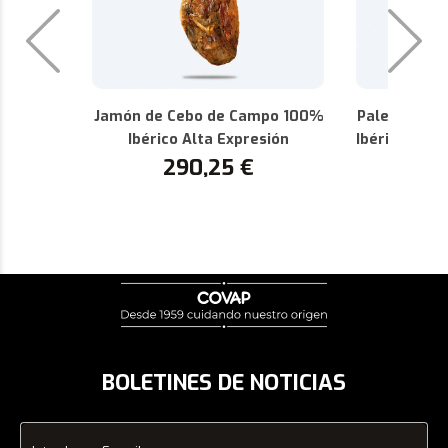
Jamón de Cebo de Campo 100%
Paleta de C
Ibérico Alta Expresión
Ibérica Alta
290,25
€
P
1
BOLETINES DE NOTICIAS