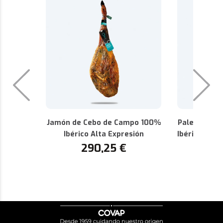
Jamón de Cebo de Campo 100%
Paleta de C
Ibérico Alta Expresión
Ibérica Alta
290,25
€
P
1