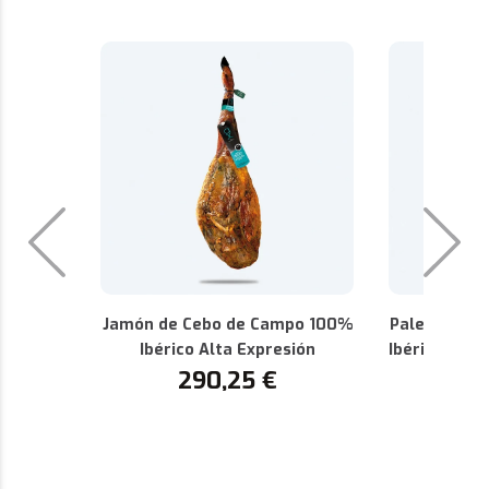
Jamón de Cebo de Campo 100%
Paleta de C
Ibérico Alta Expresión
Ibérica Alta
290,25
€
P
1