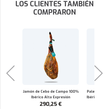
LOS CLIENTES TAMBIÉN
COMPRARON
Jamón de Cebo de Campo 100%
Paleta de C
Ibérico Alta Expresión
Ibérica Alta
290,25
€
P