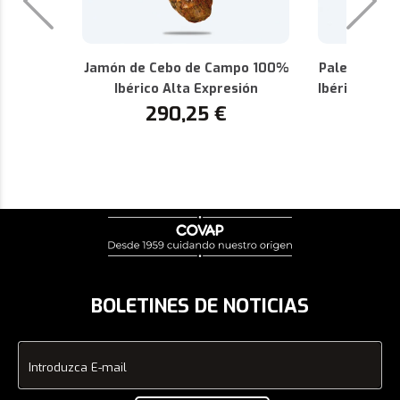
Jamón de Cebo de Campo 100%
Paleta de C
Ibérico Alta Expresión
Ibérica Alta
290,25
€
P
1
BOLETINES DE NOTICIAS
Introduzca E-mail