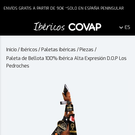
ENVÍOS GRATIS A PARTIR DE 90€ *SOLO EN ESPAÑA PENINSULAR
ES
Inicio
/
Ibéricos
/
Paletas ibéricas
/
Piezas
/
Paleta de Bellota 100% Ibérica Alta Expresión D.O.P Los
Pedroches