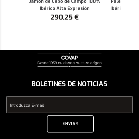
Jamón de Cebo de Campo 100%
Paleta de C
Ibérico Alta Expresión
Ibérica Alta
290,25
€
P
1
BOLETINES DE NOTICIAS
Introduzca E-mail
ENVIAR