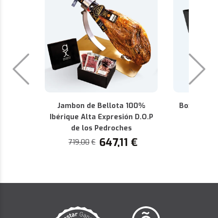
Jambon de Bellota 100%
Box Premiu
Ibérique Alta Expresión D.O.P
D.O.P 
de los Pedroches
440,36
647,11
€
719,00
€