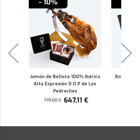
- 10%
- 10%
Jamón de Bellota 100% Ibérico
Box Premiu
Alta Expresión D.O.P de Los
D.O.P 
Pedroches
440,36
647,11
€
719,00
€